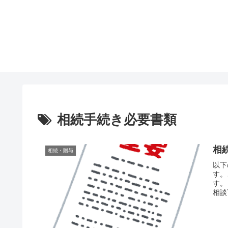
相続手続き必要書類
相
相続・贈与
以下
す。
す。
相談