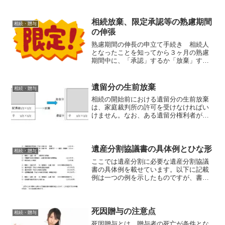
及び孫が死亡しいれば、曾孫(ひまご)が相
続人となることをいいます。また、代襲
相続は、もともと...
相続放棄、限定承認等の熟慮期間
相続・贈与
の伸張
熟慮期間の伸長の申立て手続き 相続人
となったことを知ってから３ヶ月の熟慮
期間中に、「承認」するか「放棄」する
か決めなければなりませんが、亡くなっ
た方と疎遠であったり、遠方であったり
すると、その期間内に相続財産の状況の
遺留分の生前放棄
相続・贈与
調査ができないことがあり...
相続の開始前における遺留分の生前放棄
は、家庭裁判所の許可を受けなければい
けません。なお、ある遺留分権利者が遺
留分を放棄したからといって、他の相続
人の遺留分が増加はせず、被相続人が自
由に処分できる財産が増加することにな
ります。家庭裁判所は以下...
遺産分割協議書の具体例とひな形
相続・贈与
ここでは遺産分割に必要な遺産分割協議
書の具体例を載せています。以下に記載
例は一つの例を示したものですが、書式
が定まっているわけではありません。
定まった書式はありませんが、遺産を誰
がどれぐらい相続するのか、当事者同士
が分かりやすくまとめた方...
死因贈与の注意点
相続・贈与
死因贈与とは、贈与者の死亡が条件とな