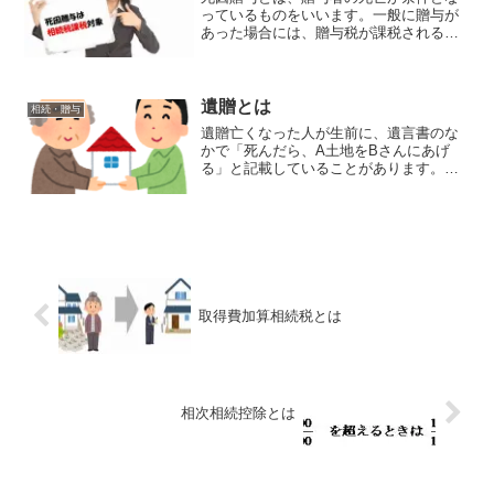
っているものをいいます。一般に贈与が
あった場合には、贈与税が課税されるこ
とになっていますが、死因贈与の場合は
人の死亡が原因となって、財産の移転が
行われる等の贈与契約の効力が生じるも
のなので、贈与税ではなく...
遺贈とは
相続・贈与
遺贈亡くなった人が生前に、遺言書のな
かで「死んだら、A土地をBさんにあげ
る」と記載していることがあります。お
の遺言は、人の生前における最後の意思
を尊重し、これを法的に保護すし、人の
死亡によってその遺言の効果が生じると
いう制度です。この遺言に...
取得費加算相続税とは
相次相続控除とは