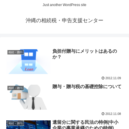
Just another WordPress site
沖縄の相続税・申告支援センター
負担付贈与にメリットはあるの
相続・贈与
か？
2012.11.09
贈与・贈与税の基礎控除について
相続・贈与
2012.11.08
遺留分に関する民法の特例(中小
相続・贈与
企業の事業承継のための特例)