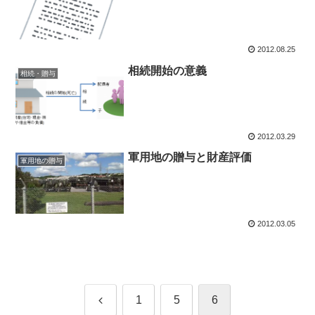
2012.08.25
相続開始の意義
相続・贈与
2012.03.29
軍用地の贈与と財産評価
軍用地の贈与
2012.03.05
前
1
5
6